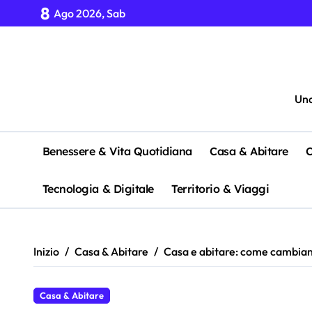
Salta
8
Ago 2026, Sab
al
contenuto
Uno
Benessere & Vita Quotidiana
Casa & Abitare
C
Tecnologia & Digitale
Territorio & Viaggi
Inizio
Casa & Abitare
Casa e abitare: come cambiano
Casa & Abitare