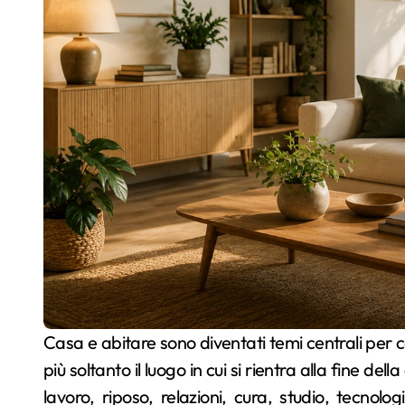
Casa e abitare sono diventati temi centrali per comprendere la vita contemporanea. La casa non è
più soltanto il luogo in cui si rientra alla fine d
lavoro, riposo, relazioni, cura, studio, tecno