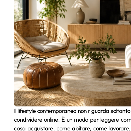
Il lifestyle contemporaneo non riguarda soltanto moda, oggetti di tendenza o immagini patinate da
condividere online. È un modo per leggere come
cosa acquistare, come abitare, come lavorare,