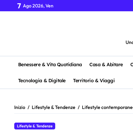
Salta
7
Ago 2026, Ven
al
contenuto
Uno
Benessere & Vita Quotidiana
Casa & Abitare
C
Tecnologia & Digitale
Territorio & Viaggi
Inizio
Lifestyle & Tendenze
Lifestyle contemporaneo
Lifestyle & Tendenze